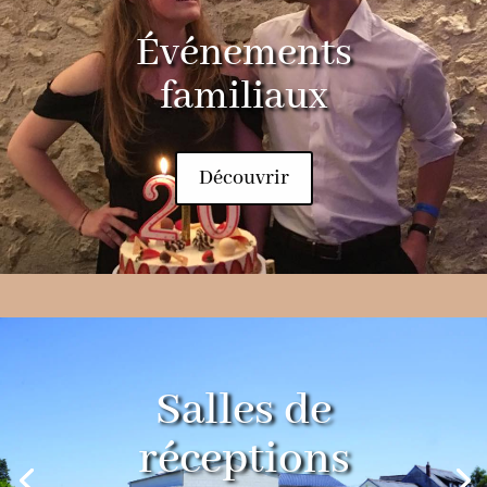
Événements
familiaux
Découvrir
Salles de
réceptions