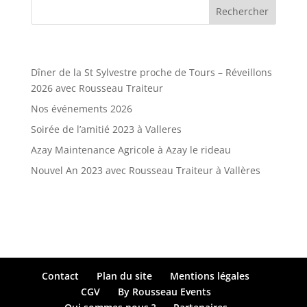
Articles récents
Dîner de la St Sylvestre proche de Tours – Réveillons
2026 avec Rousseau Traiteur
Nos événements 2026
Soirée de l’amitié 2023 à Valleres
Azay Maintenance Agricole à Azay le rideau
Nouvel An 2023 avec Rousseau Traiteur à Vallères
Commentaires récents
Contact
Plan du site
Mentions légales
CGV
By Rousseau Events